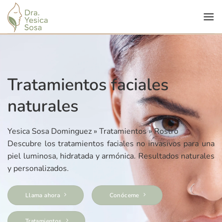
Saltar
al
contenido
Tratamientos faciales
naturales
Yesica Sosa Dominguez
»
Tratamientos
»
Rostro
Descubre los tratamientos faciales no invasivos para una
piel luminosa, hidratada y armónica. Resultados naturales
y personalizados.
Llama ahora
Conóceme
Tratamientos